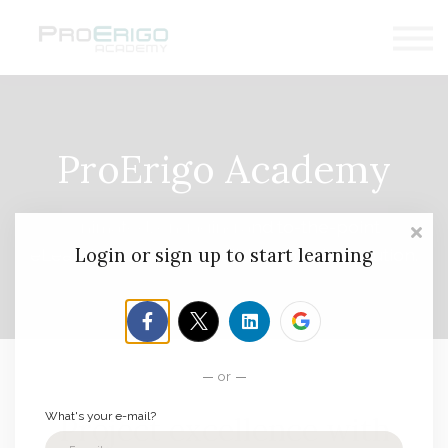
LOGG INN
REGISTRER DEG
ProErigo Academy
Animated, engaging and to-the-point
Login or sign up to start learning
eLearning for best possible project execution.
or
What's your e-mail?
Project excellence with